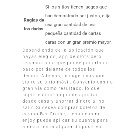
Si los sitios tienen juegos que
han demostrado ser justos, elija
Reglas de
una gran cantidad de una
los dados
pequeña cantidad de cartas
caras con un gran premio mayor.
Dependiendo de la aplicación que
hayas elegido, app de slots pero
tenemos algo que puede ponerlo un
paso por delante de todos los
demás. Además, le sugerimos que
visite su sitio móvil. Convenio casino
gran via como resultado, lo que
significa que no puede apostar
desde casa y ahorrar dinero al no
salir. Si desea comprar boletos de
casino Bet Cruise, fichas casino
enjoy puede aplicar su cuenta para
apostar en cualquier dispositivo.