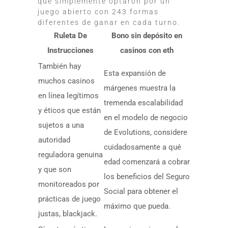
que simplemente optaron por un
juego abierto con 243 formas
diferentes de ganar en cada turno.
Ruleta De
Bono sin depósito en
Instrucciones
casinos con eth
También hay
Esta expansión de
muchos casinos
márgenes muestra la
en línea legítimos
tremenda escalabilidad
y éticos que están
en el modelo de negocio
sujetos a una
de Evolutions, considere
autoridad
cuidadosamente a qué
reguladora genuina
edad comenzará a cobrar
y que son
los beneficios del Seguro
monitoreados por
Social para obtener el
prácticas de juego
máximo que pueda.
justas, blackjack.