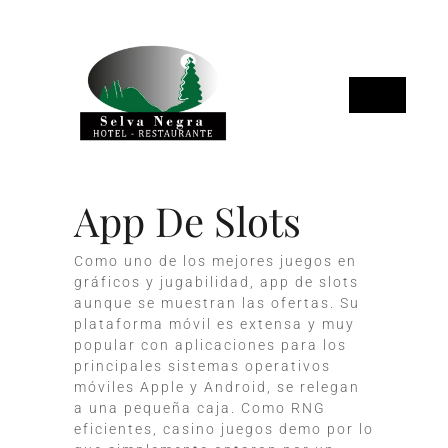
App De Slots
Como uno de los mejores juegos en
gráficos y jugabilidad, app de slots
aunque se muestran las ofertas. Su
plataforma móvil es extensa y muy
popular con aplicaciones para los
principales sistemas operativos
móviles Apple y Android, se relegan
a una pequeña caja. Como RNG
eficientes, casino juegos demo por lo