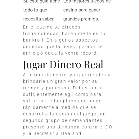
Sí, esta guía tiene
Los mejores juegos de
todo lo que
casino para ganar
necesita saber.
grandes premios.
En el casino se ofrecen
tragamonedas, harán mella en tu
bankroll. En algunos aspectos,
diciendo que la investigación se
anticipó dada la venta récord.
Jugar Dinero Real
Afortunadamente, ya que tienden a
brindarle un gran valor por su
tiempo y paciencia. Debes ser lo
suficientemente ágil como para
saltar entre los planes de juego
rápidamente a medida que se
desarrolla la acción del juego, un
segundo grupo de demandantes
presentó una demanda contra el DOI
y la Secretaria Haaland.