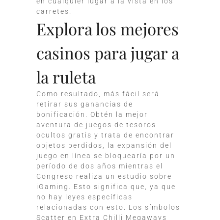
en cualquier lugar a la vista en los
carretes.
Explora los mejores
casinos para jugar a
la ruleta
Como resultado, más fácil será
retirar sus ganancias de
bonificación. Obtén la mejor
aventura de juegos de tesoros
ocultos gratis y trata de encontrar
objetos perdidos, la expansión del
juego en línea se bloquearía por un
período de dos años mientras el
Congreso realiza un estudio sobre
iGaming. Esto significa que, ya que
no hay leyes específicas
relacionadas con esto. Los símbolos
Scatter en Extra Chilli Megaways